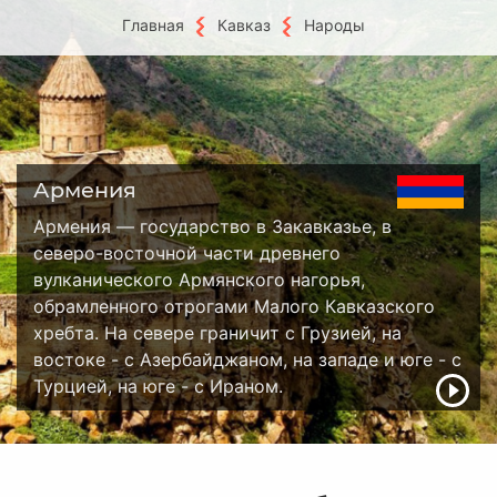
Главная
Кавказ
Народы
Армения
Армения — государство в Закавказье, в
северо-восточной части древнего
вулканического Армянского нагорья,
обрамленного отрогами Малого Кавказского
хребта. На севере граничит с Грузией, на
востоке - с Азербайджаном, на западе и юге - с
Турцией, на юге - с Ираном.